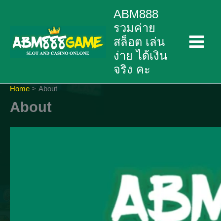
Skip
ABM888
to
เข้าสู่ระบบ
สมัคร
รวมค่าย
content
สล็อต เล่น
ง่าย ได้เงิน
จริง คะ
Home
About
About