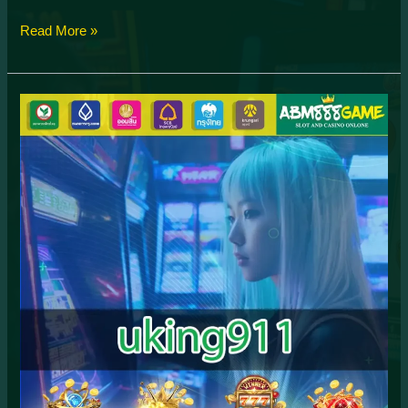
Read More »
uking911