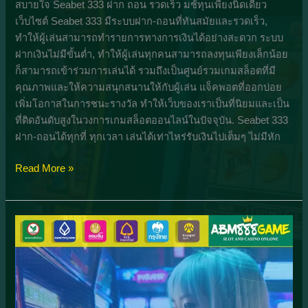
สบายใจ Seabet 333 ฝาก ถอน รวดเร็ว มช้ทุนเพียงนิดเดียว
เว็บไซต์ Seabet 333 มีระบบฝาก-ถอนที่ทันสมัยและรวดเร็ว,
ทำให้ผู้เล่นสามารถทำรายการทางการเงินได้อย่างสะดวก ระบบ
ฝากเงินไม่มีขั้นต่ำ, ทำให้ผู้เล่นทุกคนสามารถลงทุนเพียงเล็กน้อย
ก็สามารถเข้าร่วมการเล่นได้ รวมถึงเป็นศูนย์รวมเกมสล็อตที่มี
คุณภาพและให้ความสนุกสนานให้กับผู้เล่น แจ็คพอตที่ออกบ่อย
เพิ่มโอกาสในการชนะรางวัล ทำให้เว็บของเราเป็นที่นิยมและเป็น
ที่ติดอันดับสูงในวงการเกมสล็อตออนไลน์ในปัจจุบัน. Seabet 333
ฝาก-ถอนได้ทุกที่ ทุกเวลา เล่นได้เท่าไหร่รับเงินไปเต็มๆ ไม่มีหัก
Read More »
allphard888