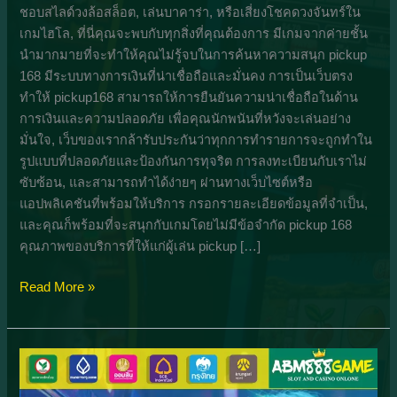
ชอบสไลด์วงล้อสล็อต, เล่นบาคาร่า, หรือเสี่ยงโชคดวงจันทร์ใน
เกมไฮโล, ที่นี่คุณจะพบกับทุกสิ่งที่คุณต้องการ มีเกมจากค่ายชั้น
นำมากมายที่จะทำให้คุณไม่รู้จบในการค้นหาความสนุก pickup
168 มีระบบทางการเงินที่น่าเชื่อถือและมั่นคง การเป็นเว็บตรง
ทำให้ pickup168 สามารถให้การยืนยันความน่าเชื่อถือในด้าน
การเงินและความปลอดภัย เพื่อคุณนักพนันที่หวังจะเล่นอย่าง
มั่นใจ, เว็บของเรากล้ารับประกันว่าทุกการทำรายการจะถูกทำใน
รูปแบบที่ปลอดภัยและป้องกันการทุจริต การลงทะเบียนกับเราไม่
ซับซ้อน, และสามารถทำได้ง่ายๆ ผ่านทางเว็บไซต์หรือ
แอปพลิเคชันที่พร้อมให้บริการ กรอกรายละเอียดข้อมูลที่จำเป็น,
และคุณก็พร้อมที่จะสนุกกับเกมโดยไม่มีข้อจำกัด pickup 168
คุณภาพของบริการที่ให้แก่ผู้เล่น pickup […]
Read More »
udbet2424