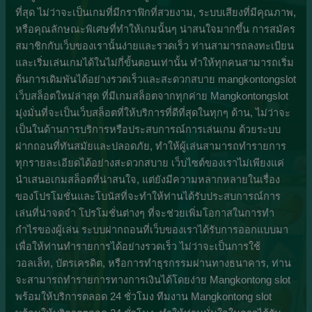
ที่สุด ไม่ว่าจะเป็นเกมที่มีกราฟิกที่สวยงาม, ระบบเสียงที่มีคุณภาพ,
หรือคุณลักษณะพิเศษที่ทำให้เกมนั้นๆ น่าสนใจมากขึ้น การสมัคร
สมาชิกกับเว็บของเรานั้นง่ายและรวดเร็ว ท่านสามารถลงทะเบียน
และเริ่มเล่นเกมได้ในไม่กี่ขั้นตอนเท่านั้น ทำให้ทุกคนสามารถเริ่ม
ต้นการเดิมพันได้อย่างรวดเร็วและสะดวกสบาย mangkontongslot
เว็บสล็อตใหม่ล่าสุด ที่มีเกมสล็อตจากทุกค่าย Mangkontongslot
มุ่งมั่นที่จะเป็นเว็บสล็อตที่ให้บริการที่ดีที่สุดในทุกๆ ด้าน, ไม่ว่าจะ
เป็นในด้านการบริการหรือประสบการณ์การเล่นเกม ด้วยระบบ
ฝากถอนที่ทันสมัยและปลอดภัย, ทำให้ผู้เล่นสามารถทำรายการ
ทุกรายละเอียดได้อย่างสะดวกสบาย เว็บไซต์ของเราไม่เพียงแค่
นำเสนอเกมสล็อตที่น่าสนใจ, แต่ยังมีความหลากหลายในเรื่อง
ของโปรโมชั่นและโบนัสที่จะทำให้ท่านได้รับประสบการณ์การ
เล่นที่น่าจดจำ โปรโมชั่นต่างๆ ที่จะช่วยเพิ่มโอกาสในการทำ
กำไรของผู้เล่น ระบบฝากถอนที่เว็บของเราได้รับการออกแบบมา
เพื่อให้ท่านทำรายการได้อย่างรวดเร็ว ไม่ว่าจะเป็นการใช้
วอลเล็ท, บัตรเครดิต, หรือการทำธุรกรรมผ่านทางธนาคาร, ท่าน
จะสามารถทำรายการทางการเงินได้โดยง่าย Mangkontong slot
พร้อมให้บริการตลอด 24 ชั่วโมง ทีมงาน Mangkontong slot