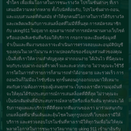
ซ้ำใคร เพื่อเพิ่มโอกาสในการชนะรางวัล โปรโมชั่นต่างๆ ที่เรา
เสนอมีความหลากหลาย ทั้งโบนัสต้อนรับ, โปรโมชั่นฝาก-ถอน,
และแบบส่วนลดที่ทันสมัย ทำให้ทุกคนมีโอกาสในการได้รับรางวัล
และเพลิดเพลินกับการเล่นสล็อตที่ไม่มีที่สิ้นสุด การสมัครสมาชิก
กับ uking911 ไม่ยุ่งยาก คุณสามารถทำการสมัครผ่านทางเว็บไซต์
หรือแอปพลิเคชันที่พร้อมให้บริการ กรอกรายละเอียดข้อมูลที่
จำเป็นและทีมงานของเราจะดำเนินการตรวจสอบและอนุมัติบัญชี
ของคุณในเวลาไม่นาน ความปลอดภัยของข้อมูลส่วนตัวของคุณ
เป็นสิ่งที่เราให้ความสำคัญสูงสุด ฝากถอนง่าย ได้เงินไว ที่นี่คุณจะ
พบกับระบบฝาก-ถอนที่รวดเร็วและสะดวกสบาย ไม่ว่าคุณจะใช้วิธี
การใดในการทำรายการก็สามารถทำได้ง่ายดาย และรวดเร็ว การ
ถอนเงินก็ไม่มีอะไรซับซ้อน ทุกขั้นตอนถูกออกแบบมาให้เหมาะ
สมกับความต้องการของผู้เล่นทุกท่าน เว็บของเรามีความมุ่งมั่นที่
จะให้คุณได้รับประสบการณ์การเล่นสล็อตที่ดีที่สุด ไม่ว่าคุณจะ
เป็นนักเดิมพันที่มีประสบการณ์หลายปีหรือเพิ่งเริ่มต้น ทุกคนจะได้
รับการดูแลและบริการที่ดีที่สุดจากทีมงานของเรา มาร่วมสนุกกับ
เกมสล็อตที่น่าตื่นเต้นและลุ้นโชคในทุกรูปแบบที่เว็บของเรามีให้
บริการ และตรวจสอบโปรโมชั่นที่ทางเรามีให้ทุกวันเพื่อไม่ให้คุณ
พลาดโอกาสในการชนะรางวัลมากมาย uking 911 เข้ามาลุ้นรับ