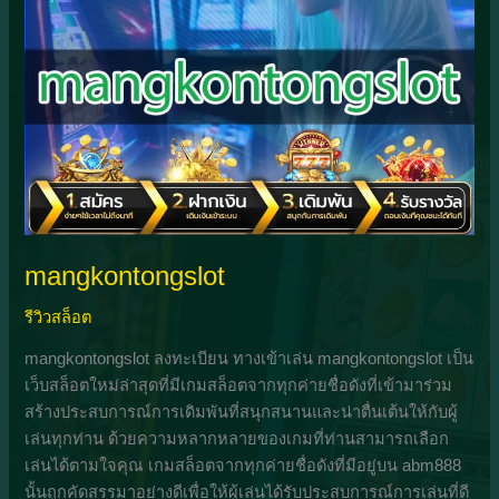
mangkontongslot
รีวิวสล็อต
mangkontongslot ลงทะเบียน ทางเข้าเล่น mangkontongslot เป็น
เว็บสล็อตใหม่ล่าสุดที่มีเกมสล็อตจากทุกค่ายชื่อดังที่เข้ามาร่วม
สร้างประสบการณ์การเดิมพันที่สนุกสนานและน่าตื่นเต้นให้กับผู้
เล่นทุกท่าน ด้วยความหลากหลายของเกมที่ท่านสามารถเลือก
เล่นได้ตามใจคุณ เกมสล็อตจากทุกค่ายชื่อดังที่มีอยู่บน abm888
นั้นถูกคัดสรรมาอย่างดีเพื่อให้ผู้เล่นได้รับประสบการณ์การเล่นที่ดี