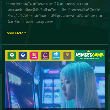
รางวัลได้แบบจุใจ สมัครง่าย เล่นได้เลย Uking 911 เป็น
แพลตฟอร์มสล็อตที่เต็มไปด้วยโอกาสที่จะลุ้นรับรางวัลที่มีค่าได้
อย่างจุใจ ไม่เพียงแค่เป็นสถานที่ที่คุณสามารถเพลิดเพลินกับเกม
สล็อตที่หลากหลายและคุณภาพ
Read More »
phayayak