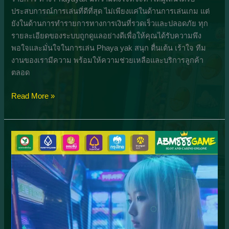
ประสบการณ์การเล่นที่ดีที่สุด ไม่เพียงแค่ในด้านการเล่นเกม แต่
ยังในด้านการทำรายการทางการเงินที่รวดเร็วและปลอดภัย ทุก
รายละเอียดของระบบถูกดูแลอย่างดีเพื่อให้คุณได้รับความพึง
พอใจและมั่นใจในการเล่น Phaya yak สนุก ตื่นเต้น เร้าใจ ทีม
งานของเรามีความ พร้อมให้ความช่วยเหลือและบริการลูกค้า
ตลอด
Read More »
mangkontongslot