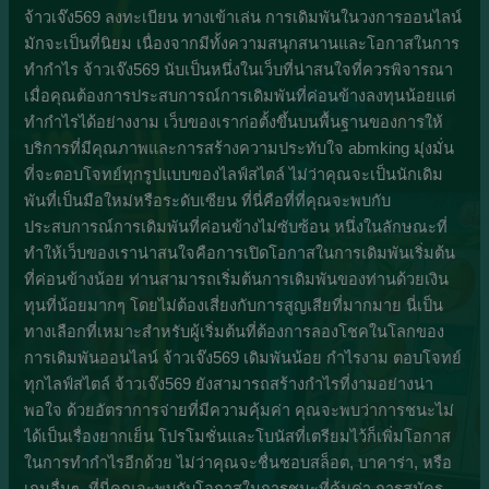
จ้าวเจ๊ง569 ลงทะเบียน ทางเข้าเล่น การเดิมพันในวงการออนไลน์
มักจะเป็นที่นิยม เนื่องจากมีทั้งความสนุกสนานและโอกาสในการ
ทำกำไร จ้าวเจ๊ง569 นับเป็นหนึ่งในเว็บที่น่าสนใจที่ควรพิจารณา
เมื่อคุณต้องการประสบการณ์การเดิมพันที่ค่อนข้างลงทุนน้อยแต่
ทำกำไรได้อย่างงาม เว็บของเราก่อตั้งขึ้นบนพื้นฐานของการให้
บริการที่มีคุณภาพและการสร้างความประทับใจ abmking มุ่งมั่น
ที่จะตอบโจทย์ทุกรูปแบบของไลฟ์สไตล์ ไม่ว่าคุณจะเป็นนักเดิม
พันที่เป็นมือใหม่หรือระดับเซียน ที่นี่คือที่ที่คุณจะพบกับ
ประสบการณ์การเดิมพันที่ค่อนข้างไม่ซับซ้อน หนึ่งในลักษณะที่
ทำให้เว็บของเราน่าสนใจคือการเปิดโอกาสในการเดิมพันเริ่มต้น
ที่ค่อนข้างน้อย ท่านสามารถเริ่มต้นการเดิมพันของท่านด้วยเงิน
ทุนที่น้อยมากๆ โดยไม่ต้องเสี่ยงกับการสูญเสียที่มากมาย นี่เป็น
ทางเลือกที่เหมาะสำหรับผู้เริ่มต้นที่ต้องการลองโชคในโลกของ
การเดิมพันออนไลน์ จ้าวเจ๊ง569 เดิมพันน้อย กำไรงาม ตอบโจทย์
ทุกไลฟ์สไตล์ จ้าวเจ๊ง569 ยังสามารถสร้างกำไรที่งามอย่างน่า
พอใจ ด้วยอัตราการจ่ายที่มีความคุ้มค่า คุณจะพบว่าการชนะไม่
ได้เป็นเรื่องยากเย็น โปรโมชั่นและโบนัสที่เตรียมไว้ก็เพิ่มโอกาส
ในการทำกำไรอีกด้วย ไม่ว่าคุณจะชื่นชอบสล็อต, บาคาร่า, หรือ
เกมอื่นๆ, ที่นี่คุณจะพบกับโอกาสในการชนะที่คุ้มค่า การสมัคร