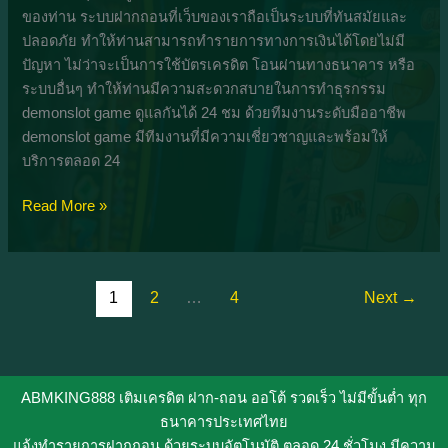
ของท่าน ระบบฝากถอนที่เว็บของเราถือเป็นระบบที่ทันสมัยและ
ปลอดภัย ทำให้ท่านสามารถทำรายการทางการเงินได้โดยไม่มี
ปัญหา ไม่ว่าจะเป็นการใช้บัตรเครดิต โอนผ่านทางธนาคาร หรือ
ระบบอื่นๆ ทำให้ท่านมีความสะดวกสบายในการทำธุรกรรม
demonslot game ดูแลกันได้ 24 ชม ด้วยทีมงานระดับมืออาชีพ
demonslot game มีทีมงานที่มีความเชี่ยวชาญและพร้อมให้
บริการตลอด 24
Read More »
1
2
…
4
Next
→
ABMKING888 เติมเครดิต ฝาก-ถอน ออโต้ รวดเร็ว ไม่มีขั้นต่ำ ทุก
ธนาคารประเทศไทย
แจ้งทำรายการฝากถอน ด้วยระบบอัตโนมัติ ตลอด 24 ชั่วโมง มีความ