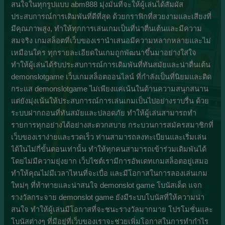
สนใจในทุกรูปแบบ abm888 มุ่งมั่นที่จะให้ผู้เล่นได้สัมผัส
ประสบการณ์การเดิมพันที่ดีที่สุด ด้วยกราฟิกที่สวยงามและเสียงที่
มีคุณภาพสูง, ทำให้ทุกการเล่นเกมเป็นที่น่าตื่นเต้นและมีความ
สมจริง เกมสล็อตที่เว็บของเรานำเสนอมีความหลากหลายและไม่
เหมือนใคร ทุกรายละเอียดในเกมถูกพัฒนาขึ้นมาอย่างใส่ใจ
ทำให้ผู้เล่นได้รับประสบการณ์การเดิมพันที่ทันสมัยและน่าตื่นเต้น
demonslotgame เว็บเกมสล็อตออนไลน์ ที่กำลังเป็นที่นิยมและติด
กระแส demonslotgame ไม่เพียงแค่เน้นในด้านความสนุกสนาน
แต่ยังมุ่งเน้นให้ประสบการณ์การเล่นเกมเป็นไปอย่างราบรื่น ด้วย
ระบบฝากถอนที่ทันสมัยและปลอดภัย ทำให้ผู้เล่นสามารถทำ
รายการทุกอย่างได้อย่างสะดวกสบาย กระบวนการสมัครสมาชิกที่
เว็บของเราง่ายและรวดเร็ว ท่านสามารถลงทะเบียนและเริ่มเล่น
ได้ในไม่กี่ขั้นตอนเท่านั้น ทำให้ทุกคนสามารถเข้าร่วมเดิมพันได้
โดยไม่มีความยุ่งยาก เว็บไซต์เรามีการอัพเดทเกมสล็อตอยู่เสมอ
ทำให้คุณไม่มีเวลาไหนที่จะเบื่อ และมีโอกาสในการลองเล่นเกม
ใหม่ๆ ที่ท้าทายและน่าสนใจ demonslot game โบนัสเด็ด แจก
รางวัลกระจาย demonslot game ยังมีระบบโบนัสที่ให้ความน่า
สนใจ ทำให้ผู้เล่นมีโอกาสที่จะชนะรางวัลมากมาย โปรโมชั่นและ
โบนัสต่างๆ ที่มีอยู่ที่เว็บของเราจะช่วยเพิ่มโอกาสในการทำกำไร