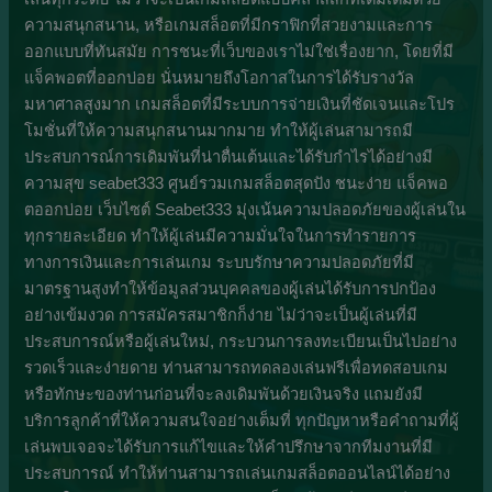
ความสนุกสนาน, หรือเกมสล็อตที่มีกราฟิกที่สวยงามและการ
ออกแบบที่ทันสมัย การชนะที่เว็บของเราไม่ใช่เรื่องยาก, โดยที่มี
แจ็คพอตที่ออกบ่อย นั่นหมายถึงโอกาสในการได้รับรางวัล
มหาศาลสูงมาก เกมสล็อตที่มีระบบการจ่ายเงินที่ชัดเจนและโปร
โมชั่นที่ให้ความสนุกสนานมากมาย ทำให้ผู้เล่นสามารถมี
ประสบการณ์การเดิมพันที่น่าตื่นเต้นและได้รับกำไรได้อย่างมี
ความสุข seabet333 ศูนย์รวมเกมสล็อตสุดปัง ชนะง่าย แจ็คพอ
ตออกบ่อย เว็บไซต์ Seabet333 มุ่งเน้นความปลอดภัยของผู้เล่นใน
ทุกรายละเอียด ทำให้ผู้เล่นมีความมั่นใจในการทำรายการ
ทางการเงินและการเล่นเกม ระบบรักษาความปลอดภัยที่มี
มาตรฐานสูงทำให้ข้อมูลส่วนบุคคลของผู้เล่นได้รับการปกป้อง
อย่างเข้มงวด การสมัครสมาชิกก็ง่าย ไม่ว่าจะเป็นผู้เล่นที่มี
ประสบการณ์หรือผู้เล่นใหม่, กระบวนการลงทะเบียนเป็นไปอย่าง
รวดเร็วและง่ายดาย ท่านสามารถทดลองเล่นฟรีเพื่อทดสอบเกม
หรือทักษะของท่านก่อนที่จะลงเดิมพันด้วยเงินจริง แถมยังมี
บริการลูกค้าที่ให้ความสนใจอย่างเต็มที่ ทุกปัญหาหรือคำถามที่ผู้
เล่นพบเจอจะได้รับการแก้ไขและให้คำปรึกษาจากทีมงานที่มี
ประสบการณ์ ทำให้ท่านสามารถเล่นเกมสล็อตออนไลน์ได้อย่าง