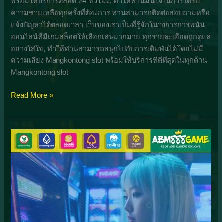
พร้อมให้บริการตลอด 24 ชั่วโมง, ทำให้ท่านมั่นใจในการได้รับ
ความช่วยเหลือทุกครั้งที่ต้องการ ท่านสามารถติดต่อสอบถามหรือ
แจ้งปัญหาได้ตลอดเวลา เว็บของเราเป็นที่รู้จักในวงการการพนัน
ออนไลน์ที่มีเกมสล็อตให้เลือกเล่นมากมาย ทุกรายละเอียดถูกดูแล
อย่างใส่ใจ, ทำให้ท่านสามารถสนุกไปกับการเดิมพันได้โดยไม่มี
ความเสี่ยง Mangkontong slot พร้อมให้บริการที่ดีที่สุดในทุกด้าน
Mangkontong slot
Read More »
seabet333